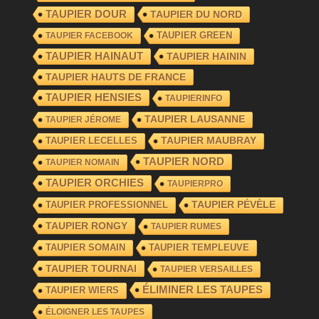
TAUPIER DOUR
TAUPIER DU NORD
TAUPIER GREEN
TAUPIER FACEBOOK
TAUPIER HAINAUT
TAUPIER HAININ
TAUPIER HAUTS DE FRANCE
TAUPIER HENSIES
TAUPIERINFO
TAUPIER LAUSANNE
TAUPIER JÉROME
TAUPIER LECELLES
TAUPIER MAUBRAY
TAUPIER NORD
TAUPIER NOMAIN
TAUPIER ORCHIES
TAUPIERPRO
TAUPIER PROFESSIONNEL
TAUPIER PÉVÈLE
TAUPIER RONGY
TAUPIER RUMES
TAUPIER SOMAIN
TAUPIER TEMPLEUVE
TAUPIER TOURNAI
TAUPIER VERSAILLES
ÉLIMINER LES TAUPES
TAUPIER WIERS
ÉLOIGNER LES TAUPES