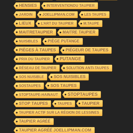
HENSIES
INTERVENTIONDU TAUPIER
JARDIN
JOELLIPMAN.COM
LES TAUPES
LIEUX
L’ART DU TAUPIER
M.TAUPE
MAITRETAUPIER
MAITRE TAUPIER
PIÈGE PUTANGE
NUISIBLES
PIÈGES À TAUPES
PIÉGEUR DE TAUPES
PUTANGE
PRIX DU TAUPIER
RÉSEAU DE TAUPIER
SOLUTION ANTI-TAUPES
SOS NUISIBLES
SOS NUISIBLE
SOS TAUPES
SOSTAUPES
STOPTAUPES
STOPTAUPE-HAINAUT
TAUPIER
STOP TAUPES
TAUPES
TAUPIER ACTIF SUR LA RÉGION DE LESSINES
TAUPIER AGRÉÉ
TAUPIER AGRÉÉ JOELLIPMAN.COM