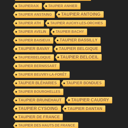
TAUPIERAIX
TAUPIER ANHIER
TAUPIER ANTOING
TAUPIER ANSTAING
TAUPIER ATH
TAUPIER AUCHY-LES-ORCHIES
TAUPIER AVELIN
TAUPIER BACHY
TAUPIER BASSILLY
TAUPIER BAISIEUX
TAUPIER BAVAY
TAUPIER BELGIQUE
TAUPIER BELOEIL
TAUPIERBELGIQUE
TAUPIER BERNISSART
TAUPIER BEUVRY-LA-FORÊT
TAUPIER BLÉHARIES
TAUPIER BONDUES
TAUPIER BOURGHELLES
TAUPIER CAUDRY
TAUPIER BRUNEHAUT
TAUPIER CYSOING
TAUPIER DANTAN
TAUPIER DE FRANCE
TAUPIER DES HAUTS DE FRANCE