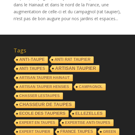
dans le Hainaut et dans le nord de la France, une
augmentation de celle-ci et du campagnol (rat taupier),
n’est pas de bon augure pour nos jardins et espaces...
Tags
ANTI-TAUPE
ANTI RAT TAUPIER
ARTISAN TAUPIER
ANTI TAUPES
ARTISAN TAUPIER HAINAUT
ARTISAN TAUPIER HENSIES
CAMPAGNOL
CHASSER LESTAUPES
CHASSEUR DE TAUPES
ECOLE DES TAUPIERS
ELLEZELLES
EXPERT EN TAUPES
EXPERTISE ANTI-TAUPES
FRANCE TAUPES
EXPERT TAUPIER
GREEN