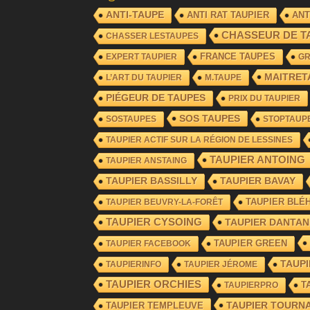
ANTI-TAUPE
ANTI RAT TAUPIER
ANT
CHASSEUR DE T
CHASSER LESTAUPES
FRANCE TAUPES
EXPERT TAUPIER
G
MAITRET
L’ART DU TAUPIER
M.TAUPE
PIÉGEUR DE TAUPES
PRIX DU TAUPIER
SOS TAUPES
SOSTAUPES
STOPTAUP
TAUPIER ACTIF SUR LA RÉGION DE LESSINES
TAUPIER ANTOING
TAUPIER ANSTAING
TAUPIER BASSILLY
TAUPIER BAVAY
TAUPIER BLÉ
TAUPIER BEUVRY-LA-FORÊT
TAUPIER CYSOING
TAUPIER DANTAN
TAUPIER GREEN
TAUPIER FACEBOOK
TAUP
TAUPIERINFO
TAUPIER JÉROME
TAUPIER ORCHIES
T
TAUPIERPRO
TAUPIER TOURNA
TAUPIER TEMPLEUVE