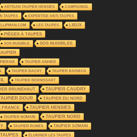
ARTISAN TAUPIER HENSIES
CAMPAGNOL
N TAUPES
EXPERTISE ANTI-TAUPES
LIEUX
ELLIPMAN.COM
LES TAUPES
PIÈGES À TAUPES
SOS NUISIBLES
SOS NUISIBLE
TAUPIER
PIERAIX
TAUPIER ANHIER
N
TAUPIER BACHY
TAUPIER BAISIEUX
IL
TAUPIER BERNISSART
TAUPIER CAUDRY
PIER BRUNEHAUT
TAUPIER DOUR
TAUPIER DU NORD
TAUPIER HENSIES
E FRANCE
TAUPIER NORD
TAUPIER NOMAIN
GY
TAUPIER SOMAIN
TAUPIER RUMES
 TAUPES
ÉLOIGNER LES TAUPES