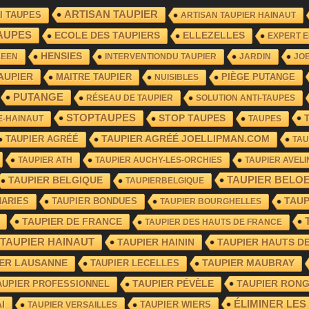
ARTISAN TAUPIER
I TAUPES
ARTISAN TAUPIER HAINAUT
AUPES
ECOLE DES TAUPIERS
ELLEZELLES
EXPERT E
HENSIES
REEN
INTERVENTIONDU TAUPIER
JARDIN
JO
AUPIER
MAITRE TAUPIER
PIÈGE PUTANGE
NUISIBLES
PUTANGE
RÉSEAU DE TAUPIER
SOLUTION ANTI-TAUPES
STOPTAUPES
STOP TAUPES
E-HAINAUT
TAUPES
TAUPIER AGRÉÉ
TAUPIER AGRÉÉ JOELLIPMAN.COM
TAU
TAUPIER ATH
TAUPIER AUCHY-LES-ORCHIES
TAUPIER AVELI
TAUPIER BELOE
TAUPIER BELGIQUE
TAUPIERBELGIQUE
HARIES
TAUPIER BONDUES
TAU
TAUPIER BOURGHELLES
TAUPIER DE FRANCE
TAUPIER DES HAUTS DE FRANCE
TAUPIER HAINAUT
TAUPIER HAININ
TAUPIER HAUTS D
IER LAUSANNE
TAUPIER LECELLES
TAUPIER MAUBRAY
TAUPIER RON
AUPIER PROFESSIONNEL
TAUPIER PÉVÈLE
I
ÉLIMINER LES
TAUPIER WIERS
TAUPIER VERSAILLES