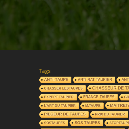
Tags
ANTI-TAUPE
ANTI RAT TAUPIER
ANT
CHASSEUR DE T
CHASSER LESTAUPES
FRANCE TAUPES
EXPERT TAUPIER
G
MAITRET
L’ART DU TAUPIER
M.TAUPE
PIÉGEUR DE TAUPES
PRIX DU TAUPIER
SOS TAUPES
SOSTAUPES
STOPTAUP
TAUPIER ACTIF SUR LA RÉGION DE LESSINES