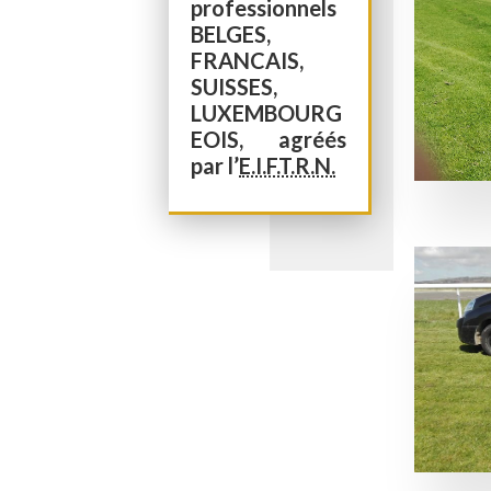
BELGES,
FRANCAIS,
SUISSES,
LUXEMBOURG
EOIS, agréés
par l’
E.I.F.T.R.N.