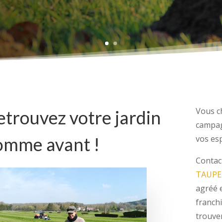
Vous c
etrouvez votre jardin
campag
omme avant !
vos es
Contac
TAUPE
agréé 
franch
trouver
astuces