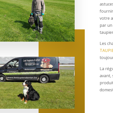
fournir
votre 
par un
taupier
Les ch
TAUPI
toujour
La rég
avant,
produi
domest