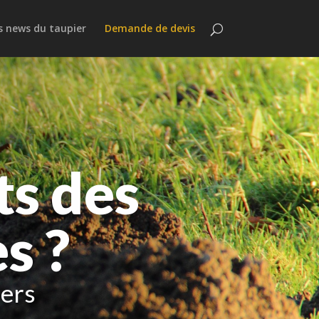
s news du taupier
Demande de devis
nt !