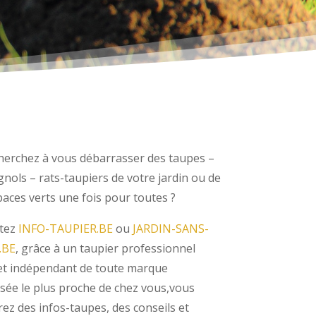
herchez à vous débarrasser des taupes –
nols – rats-taupiers de votre jardin ou de
paces verts une fois pour toutes ?
tez
INFO-TAUPIER.BE
ou
JARDIN-SANS-
.BE
, grâce à un taupier professionnel
et indépendant de toute marque
isée le plus proche de chez vous,vous
ez des infos-taupes, des conseils et
 anti-taupes, il vous conseillera et vous