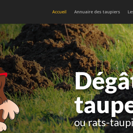
Accueil
Annuaire des taupiers
Le
ouvez votre
in comme ava