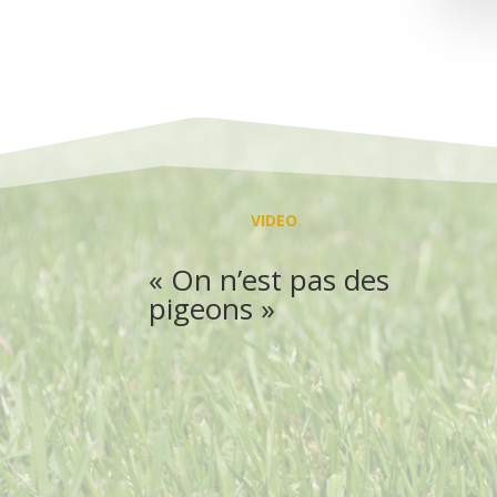
VIDEO
« On n’est pas des
pigeons »