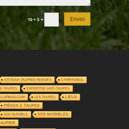
Envoi
10 + 5
=
ARTISAN TAUPIER HENSIES
CAMPAGNOL
N TAUPES
EXPERTISE ANTI-TAUPES
LIEUX
ELLIPMAN.COM
LES TAUPES
PIÈGES À TAUPES
SOS NUISIBLES
SOS NUISIBLE
TAUPIER
PIERAIX
TAUPIER ANHIER