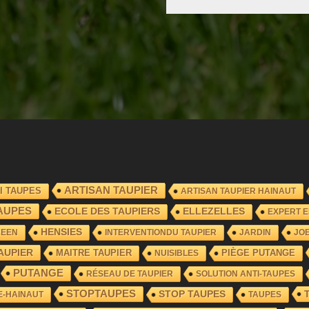
ARTISAN TAUPIER
I TAUPES
ARTISAN TAUPIER HAINAUT
AUPES
ECOLE DES TAUPIERS
ELLEZELLES
EXPERT E
HENSIES
REEN
INTERVENTIONDU TAUPIER
JARDIN
JO
AUPIER
MAITRE TAUPIER
PIÈGE PUTANGE
NUISIBLES
PUTANGE
RÉSEAU DE TAUPIER
SOLUTION ANTI-TAUPES
STOPTAUPES
STOP TAUPES
E-HAINAUT
TAUPES
TAUPIER AGRÉÉ
TAUPIER AGRÉÉ JOELLIPMAN.COM
TAU