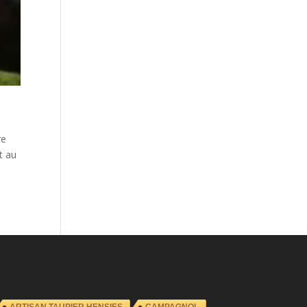
re
t au
ARTISAN TAUPIER HENSIES
CAMPAGNOL