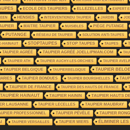
AUPES
ECOLE DES TAUPIERS
ELLEZELLES
EXPERT E
HENSIES
REEN
INTERVENTIONDU TAUPIER
JARDIN
JO
AUPIER
MAITRE TAUPIER
PIÈGE PUTANGE
NUISIBLES
PUTANGE
RÉSEAU DE TAUPIER
SOLUTION ANTI-TAUPES
STOPTAUPES
STOP TAUPES
E-HAINAUT
TAUPES
TAUPIER AGRÉÉ
TAUPIER AGRÉÉ JOELLIPMAN.COM
TAU
TAUPIER ATH
TAUPIER AUCHY-LES-ORCHIES
TAUPIER AVELI
TAUPIER BELOE
TAUPIER BELGIQUE
TAUPIERBELGIQUE
HARIES
TAUPIER BONDUES
TAU
TAUPIER BOURGHELLES
TAUPIER DE FRANCE
TAUPIER DES HAUTS DE FRANCE
TAUPIER HAINAUT
TAUPIER HAININ
TAUPIER HAUTS D
IER LAUSANNE
TAUPIER LECELLES
TAUPIER MAUBRAY
TAUPIER RON
AUPIER PROFESSIONNEL
TAUPIER PÉVÈLE
I
ÉLIMINER LES
TAUPIER WIERS
TAUPIER VERSAILLES