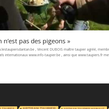
n n’est pas des pigeons »
ww.lestaupiersdantan.be , Vincent DUBOIS maître taupier agréé, memb
els internationaux www.info-taupier.be , ainsi que www.taupiers.fr me
ARTISAN TAUPIER
I TAUPES
ARTISAN TAUPIER HAINAUT