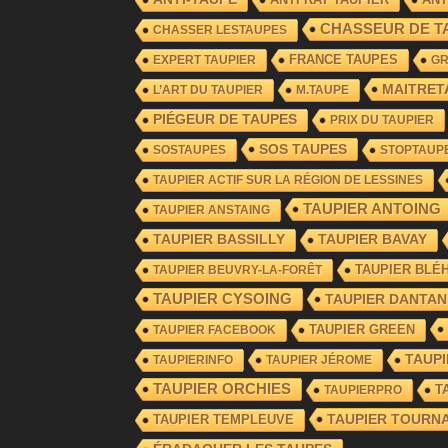
CHASSEUR DE T
CHASSER LESTAUPES
FRANCE TAUPES
EXPERT TAUPIER
G
MAITRET
L’ART DU TAUPIER
M.TAUPE
PIÉGEUR DE TAUPES
PRIX DU TAUPIER
SOS TAUPES
SOSTAUPES
STOPTAUP
TAUPIER ACTIF SUR LA RÉGION DE LESSINES
TAUPIER ANTOING
TAUPIER ANSTAING
TAUPIER BASSILLY
TAUPIER BAVAY
TAUPIER BLÉ
TAUPIER BEUVRY-LA-FORÊT
TAUPIER CYSOING
TAUPIER DANTAN
TAUPIER GREEN
TAUPIER FACEBOOK
TAUP
TAUPIERINFO
TAUPIER JÉROME
TAUPIER ORCHIES
T
TAUPIERPRO
TAUPIER TOURNA
TAUPIER TEMPLEUVE