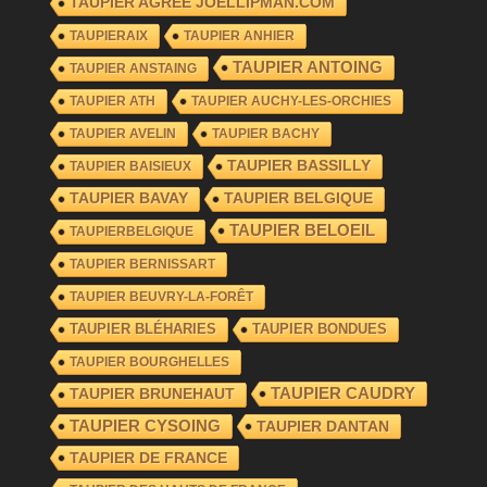
TAUPIER AGRÉÉ JOELLIPMAN.COM
TAUPIERAIX
TAUPIER ANHIER
TAUPIER ANTOING
TAUPIER ANSTAING
TAUPIER ATH
TAUPIER AUCHY-LES-ORCHIES
TAUPIER AVELIN
TAUPIER BACHY
TAUPIER BASSILLY
TAUPIER BAISIEUX
TAUPIER BAVAY
TAUPIER BELGIQUE
TAUPIER BELOEIL
TAUPIERBELGIQUE
TAUPIER BERNISSART
TAUPIER BEUVRY-LA-FORÊT
TAUPIER BLÉHARIES
TAUPIER BONDUES
TAUPIER BOURGHELLES
TAUPIER CAUDRY
TAUPIER BRUNEHAUT
TAUPIER CYSOING
TAUPIER DANTAN
TAUPIER DE FRANCE