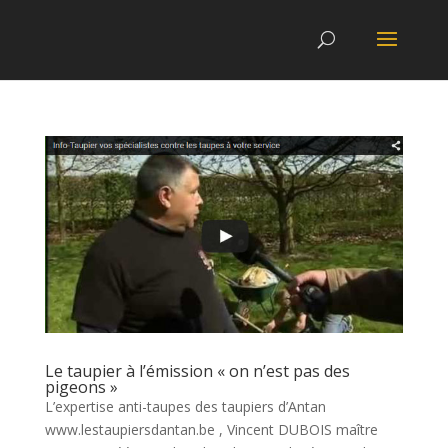
Le taupier à l’émission « on n’est pas des
pigeons »
L’expertise anti-taupes des taupiers d’Antan
www.lestaupiersdantan.be , Vincent DUBOIS maître