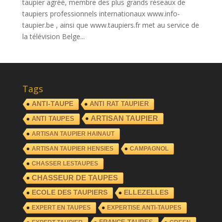
taupier agréé, membre des plus grands réseaux de
taupiers professionnels internationaux www.info-
taupier.be , ainsi que www.taupiers.fr met au service de
la télévision Belge...
Tags
ANTI-TAUPE
ANTI RAT TAUPIER
ARTISAN TAUPIER
ANTI TAUPES
ARTISAN TAUPIER HAINAUT
ARTISAN TAUPIER HENSIES
CAMPAGNOL
CHASSER LESTAUPES
CHASSEUR DE TAUPES
ECOLE DES TAUPIERS
ELLEZELLES
EXPERT EN TAUPES
EXPERTISE ANTI-TAUPES