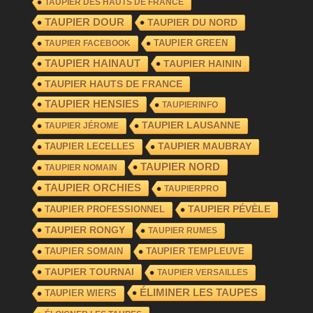
TAUPIER DES HAUTS DE FRANCE
TAUPIER DOUR
TAUPIER DU NORD
TAUPIER GREEN
TAUPIER FACEBOOK
TAUPIER HAINAUT
TAUPIER HAININ
TAUPIER HAUTS DE FRANCE
TAUPIER HENSIES
TAUPIERINFO
TAUPIER LAUSANNE
TAUPIER JÉROME
TAUPIER LECELLES
TAUPIER MAUBRAY
TAUPIER NORD
TAUPIER NOMAIN
TAUPIER ORCHIES
TAUPIERPRO
TAUPIER PROFESSIONNEL
TAUPIER PÉVÈLE
TAUPIER RONGY
TAUPIER RUMES
TAUPIER SOMAIN
TAUPIER TEMPLEUVE
TAUPIER TOURNAI
TAUPIER VERSAILLES
ÉLIMINER LES TAUPES
TAUPIER WIERS