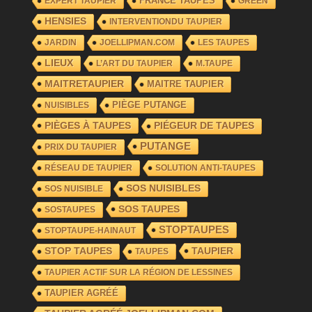
FRANCE TAUPES
EXPERT TAUPIER
GREEN
HENSIES
INTERVENTIONDU TAUPIER
JARDIN
JOELLIPMAN.COM
LES TAUPES
LIEUX
L’ART DU TAUPIER
M.TAUPE
MAITRETAUPIER
MAITRE TAUPIER
PIÈGE PUTANGE
NUISIBLES
PIÈGES À TAUPES
PIÉGEUR DE TAUPES
PUTANGE
PRIX DU TAUPIER
RÉSEAU DE TAUPIER
SOLUTION ANTI-TAUPES
SOS NUISIBLES
SOS NUISIBLE
SOS TAUPES
SOSTAUPES
STOPTAUPES
STOPTAUPE-HAINAUT
TAUPIER
STOP TAUPES
TAUPES
TAUPIER ACTIF SUR LA RÉGION DE LESSINES
TAUPIER AGRÉÉ