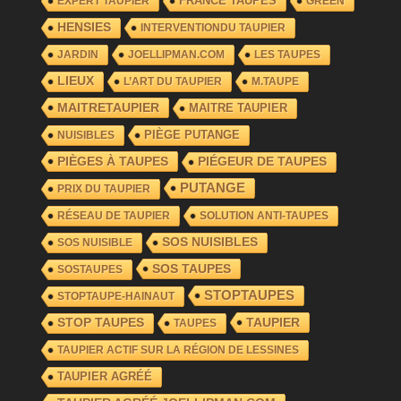
FRANCE TAUPES
EXPERT TAUPIER
GREEN
HENSIES
INTERVENTIONDU TAUPIER
JARDIN
JOELLIPMAN.COM
LES TAUPES
LIEUX
L’ART DU TAUPIER
M.TAUPE
MAITRETAUPIER
MAITRE TAUPIER
PIÈGE PUTANGE
NUISIBLES
PIÈGES À TAUPES
PIÉGEUR DE TAUPES
PUTANGE
PRIX DU TAUPIER
RÉSEAU DE TAUPIER
SOLUTION ANTI-TAUPES
SOS NUISIBLES
SOS NUISIBLE
SOS TAUPES
SOSTAUPES
STOPTAUPES
STOPTAUPE-HAINAUT
TAUPIER
STOP TAUPES
TAUPES
TAUPIER ACTIF SUR LA RÉGION DE LESSINES
TAUPIER AGRÉÉ