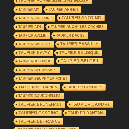
TAUPIER AGRÉÉ JOELLIPMAN.COM
TAUPIERAIX
TAUPIER ANHIER
TAUPIER ANTOING
TAUPIER ANSTAING
TAUPIER ATH
TAUPIER AUCHY-LES-ORCHIES
TAUPIER AVELIN
TAUPIER BACHY
TAUPIER BASSILLY
TAUPIER BAISIEUX
TAUPIER BAVAY
TAUPIER BELGIQUE
TAUPIER BELOEIL
TAUPIERBELGIQUE
TAUPIER BERNISSART
TAUPIER BEUVRY-LA-FORÊT
TAUPIER BLÉHARIES
TAUPIER BONDUES
TAUPIER BOURGHELLES
TAUPIER CAUDRY
TAUPIER BRUNEHAUT
TAUPIER CYSOING
TAUPIER DANTAN
TAUPIER DE FRANCE