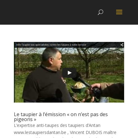
Le taupier à l’émission « on n’est pas des
pigeons »
L’expertise anti-taupes des taupiers d’Antan
www.lestaupiersdantan.be , Vincent DUBOIS maître