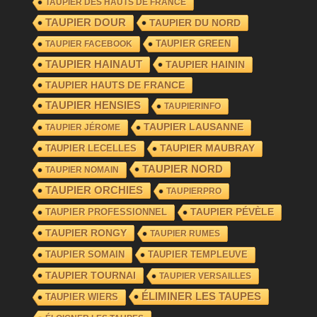
TAUPIER DES HAUTS DE FRANCE
TAUPIER DOUR
TAUPIER DU NORD
TAUPIER GREEN
TAUPIER FACEBOOK
TAUPIER HAINAUT
TAUPIER HAININ
TAUPIER HAUTS DE FRANCE
TAUPIER HENSIES
TAUPIERINFO
TAUPIER LAUSANNE
TAUPIER JÉROME
TAUPIER LECELLES
TAUPIER MAUBRAY
TAUPIER NORD
TAUPIER NOMAIN
TAUPIER ORCHIES
TAUPIERPRO
TAUPIER PROFESSIONNEL
TAUPIER PÉVÈLE
TAUPIER RONGY
TAUPIER RUMES
TAUPIER SOMAIN
TAUPIER TEMPLEUVE
TAUPIER TOURNAI
TAUPIER VERSAILLES
ÉLIMINER LES TAUPES
TAUPIER WIERS