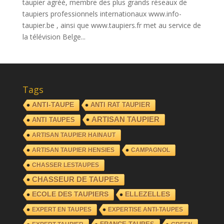
taupier agréé, membre des plus grands réseaux de
taupiers professionnels internationaux www.info-
taupier.be , ainsi que www.taupiers.fr met au service de
la télévision Belge...
Tags
ANTI-TAUPE
ANTI RAT TAUPIER
ARTISAN TAUPIER
ANTI TAUPES
ARTISAN TAUPIER HAINAUT
ARTISAN TAUPIER HENSIES
CAMPAGNOL
CHASSER LESTAUPES
CHASSEUR DE TAUPES
ECOLE DES TAUPIERS
ELLEZELLES
EXPERT EN TAUPES
EXPERTISE ANTI-TAUPES