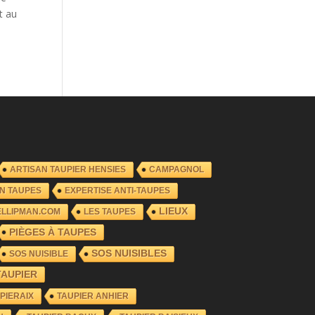
t au
ARTISAN TAUPIER HENSIES
CAMPAGNOL
N TAUPES
EXPERTISE ANTI-TAUPES
LIEUX
ELLIPMAN.COM
LES TAUPES
PIÈGES À TAUPES
SOS NUISIBLES
SOS NUISIBLE
TAUPIER
PIERAIX
TAUPIER ANHIER