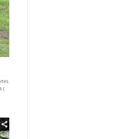
ortes
s (