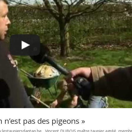
n n’est pas des pigeons »
ww.lestaupiersdantan.be , Vincent DUBOIS maître taupier agréé, memb