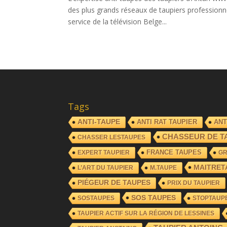
des plus grands réseaux de taupiers professionn
service de la télévision Belge...
Tags
ANTI-TAUPE
ANTI RAT TAUPIER
ANT
CHASSEUR DE T
CHASSER LESTAUPES
FRANCE TAUPES
EXPERT TAUPIER
G
MAITRET
L’ART DU TAUPIER
M.TAUPE
PIÉGEUR DE TAUPES
PRIX DU TAUPIER
SOS TAUPES
SOSTAUPES
STOPTAUP
TAUPIER ACTIF SUR LA RÉGION DE LESSINES