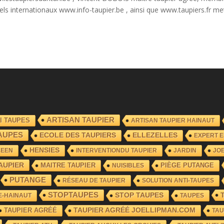
els internationaux www.info-taupier.be , ainsi que www.taupiers.fr me
ARTISAN TAUPIER
I TAUPES
ARTISAN TAUPIER HAINAUT
AUPES
ECOLE DES TAUPIERS
ELLEZELLES
EXPERT E
HENSIES
REEN
INTERVENTIONDU TAUPIER
JARDIN
JO
AUPIER
MAITRE TAUPIER
PIÈGE PUTANGE
NUISIBLES
PUTANGE
RÉSEAU DE TAUPIER
SOLUTION ANTI-TAUPES
STOPTAUPES
STOP TAUPES
E-HAINAUT
TAUPES
TAUPIER AGRÉÉ
TAUPIER AGRÉÉ JOELLIPMAN.COM
TAU